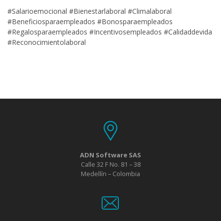
#Salarioemocional #Bienestarlaboral #Climalaboral
#Beneficiosparaempleados #Bonosparaempleados
#Regalosparaempleados #Incentivosempleados #Calidaddevida
#Reconocimientolaboral
ADN Software SAS
Calle 32 F No. 81 – 38
Medellín – Colombia